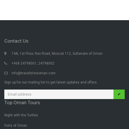
Contact Us
74A, 1st Floor, Rex Road, Muscat 112, Sultanate of Oman
+968 24798001, 24798002
info@travelstoreoman.com
Sign up for our mailing list to get latest updates and offers.
✔
Top Oman Tours
Night with the Turtles
Forts of Oman