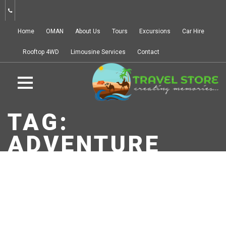
Home
OMAN
About Us
Tours
Excursions
Car Hire
Rooftop 4WD
Limousine Services
Contact
TAG:
ADVENTURE