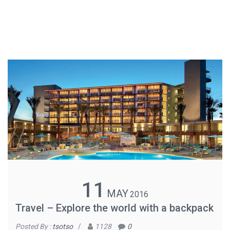
11
MAY
2016
Travel – Explore the world with a backpack
Posted By :
tsotso
/
1128
0