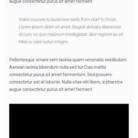
augue consectetur purus sit amet ferment
Video courses to build new skills from start to finish.
Lorem ipsum dolor sit amet, feugiat delicata liberavisse
id cum, no quo maiorum intellegebat, liber regione eu sit.
Mea cu case ludus integre.
Pellentesque ornare sem lacinia quam venenatis vestibulum.
Aenean lacinia bibendum nulla sed tur.Cras mattis
consectetur purus sit amet fermentum. Sed posuere
consectetur est at lobortis. Nulla vitae elit libero, a pharetra
augue consectetur purus sit amet ferment