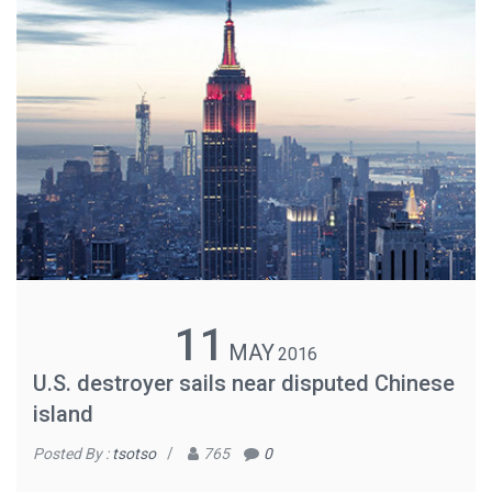
11
MAY
2016
U.S. destroyer sails near disputed Chinese
island
Posted By :
tsotso
/
765
0